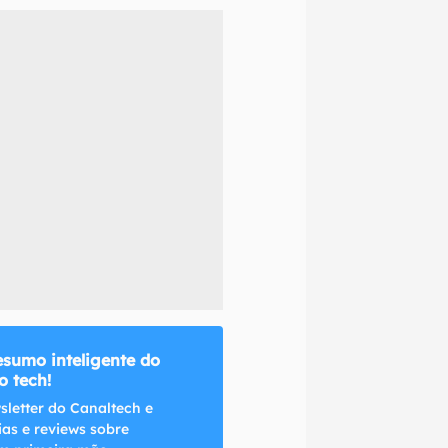
naltech.
esumo inteligente do
 tech!
sletter do Canaltech e
ias e reviews sobre