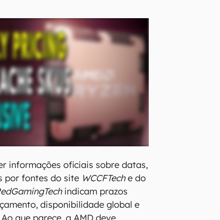
r informações oficiais sobre datas,
 por fontes do site
WCCFTech
e do
edGamingTech
indicam prazos
nçamento, disponibilidade global e
 Ao que parece, a AMD deve