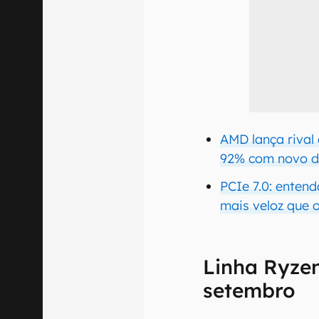
AMD lança rival
92% com novo d
PCIe 7.0: enten
mais veloz que 
Linha Ryzen
setembro