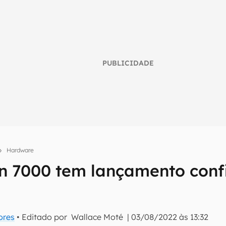
PUBLICIDADE
Hardware
 7000 tem lançamento conf
umo inteligente do mundo tech!
tter do Canaltech e receba notícias e reviews sobre tecnologia 
ores
• Editado por
Wallace Moté
|
03/08/2022 às 13:32