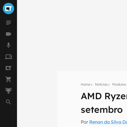
Home
Notícias
Produtos
AMD Ryzen
Seu res
setembro
Assine a newsle
mão.
Por
Renan da Silva D