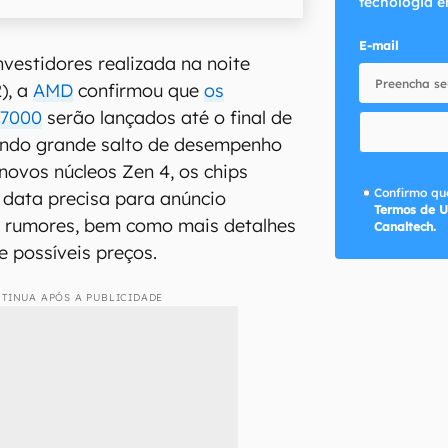
tecnologia e
E-mail
nvestidores realizada na noite
2), a
AMD
confirmou que
os
 7000
serão lançados até o final de
ndo grande salto de desempenho
novos núcleos Zen 4, os chips
Confirmo que
 data precisa para anúncio
Termos de U
s rumores, bem como mais detalhes
Canaltech.
e possíveis preços.
TINUA APÓS A PUBLICIDADE