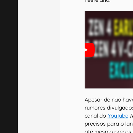
Apesar de não have
rumores divulgados
canal do
YouTube
R
precisos para o la
até mesmo preços.