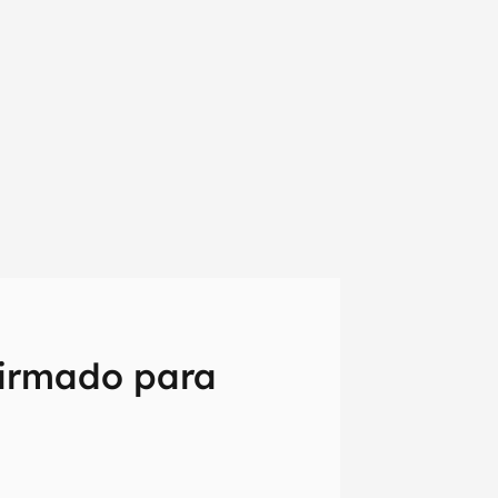
irmado para
em primeira