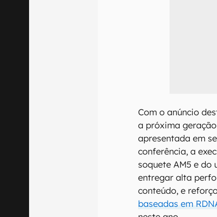
Com o anúncio dest
a próxima geração
apresentada em se
conferência, a exe
soquete AM5 e do 
entregar alta perf
conteúdo, e refor
baseadas em RDN
neste ano.