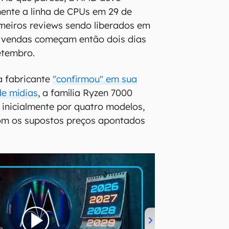
mente a linha de CPUs em 29 de
meiros reviews sendo liberados em
s vendas começam então dois dias
etembro.
a fabricante
"confirmou" em sua
de mídias
, a família Ryzen 7000
inicialmente por quatro modelos,
com os supostos preços apontados