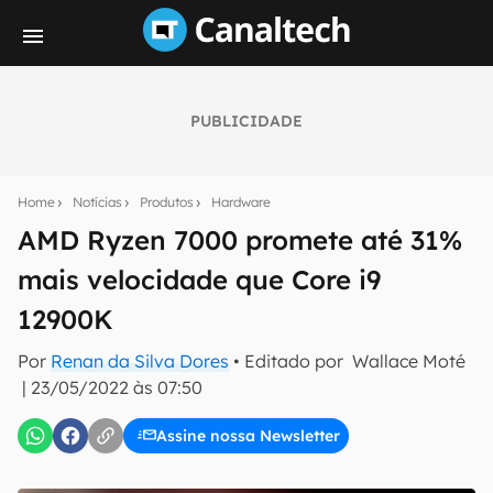
PUBLICIDADE
Seu resumo inteligente do mundo tech!
Assine a newsletter do Canaltech e receba
Home
Notícias
Produtos
Hardware
notícias e reviews sobre tecnologia em primeira
mão.
AMD Ryzen 7000 promete até 31%
mais velocidade que Core i9
E-mail
12900K
Por
Renan da Silva Dores
• Editado por
Wallace Moté
inscreva-se
|
23/05/2022 às 07:50
Assine nossa Newsletter
Confirmo que li, aceito e concordo com os
Termos de
Uso e Política de Privacidade do Canaltech.