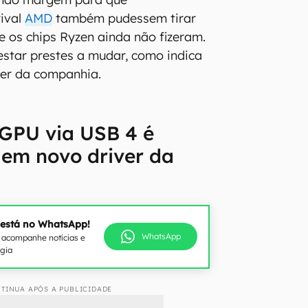
rival
AMD
também pudessem tirar
e os chips Ryzen ainda não fizeram.
star prestes a mudar, como indica
ver da companhia.
eGPU via USB 4 é
 em novo driver da
 está no WhatsApp!
WhatsApp
e acompanhe notícias e
ogia
TINUA APÓS A PUBLICIDADE