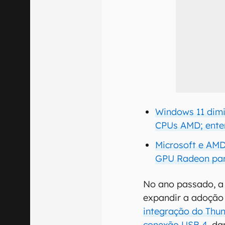
Windows 11 dim
CPUs AMD; ente
Microsoft e AM
GPU Radeon par
No ano passado, a 
expandir a adoção
integração do Thun
conexão USB 4
, d