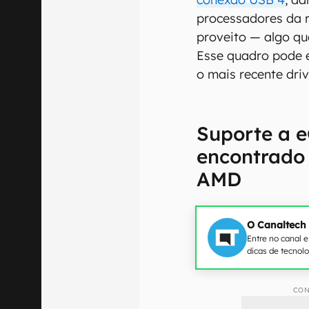
processadores da 
proveito — algo qu
Esse quadro pode e
o mais recente dri
Suporte a 
encontrado
AMD
O Canaltech
Entre no canal 
dicas de tecnol
CON