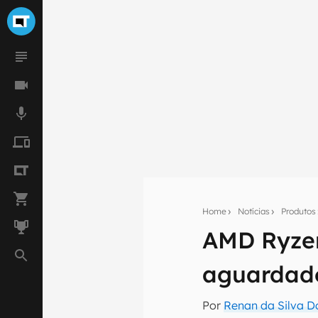
Home
Notícias
Produtos
AMD Ryzen
Seu res
aguardado
Assine a newsle
mão.
Por
Renan da Silva D