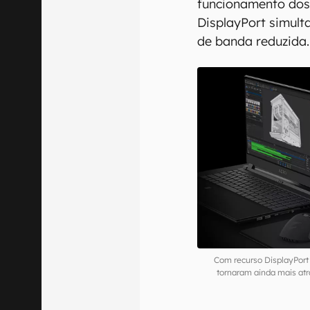
funcionamento dos
DisplayPort simult
de banda reduzida.
Com recurso DisplayPort
tornaram ainda mais atr