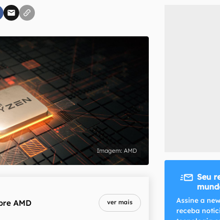
inscreva-se
li, aceito e concordo com os
Termos de Uso e Política de Privacidade do Ca
AMD
Seu r
mundo
Assine a new
bre
AMD
ver mais
receba notíc