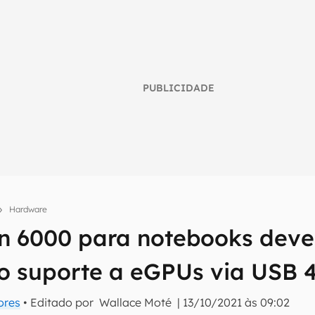
PUBLICIDADE
Hardware
 6000 para notebooks deve 
umo inteligente do mundo tech!
 suporte a eGPUs via USB 
tter do Canaltech e receba notícias e reviews sobre tecnologia 
ores
• Editado por
Wallace Moté
|
13/10/2021 às 09:02