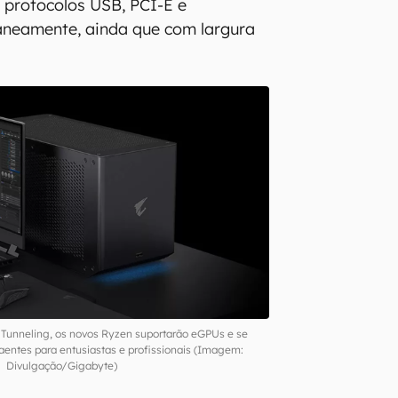
 protocolos USB, PCI-E e
aneamente, ainda que com largura
 Tunneling, os novos Ryzen suportarão eGPUs e se
aentes para entusiastas e profissionais (Imagem:
Divulgação/Gigabyte)