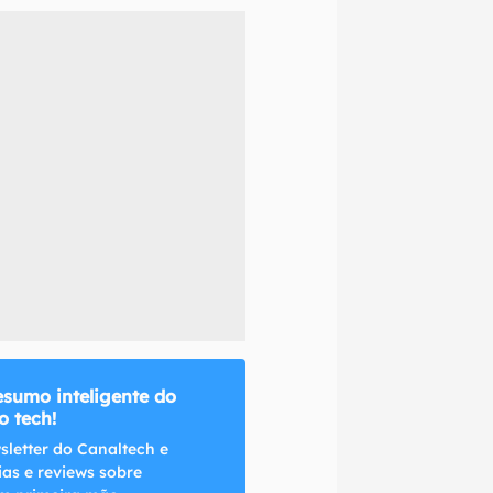
naltech.
esumo inteligente do
 tech!
sletter do Canaltech e
ias e reviews sobre