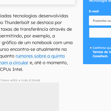
tecnologia e
E-mail
iadas tecnologias desenvolvidas
ão Thunderbolt se destaca por
 taxas de transferência através de
ermitindo, por exemplo, a
 gráfico de um notebook com uma
Confirmo que
urso encontra-se atualmente na
Termos de U
nquanto
rumores sobre a quinta
Canaltech.
am a circular
e, até o momento,
CPUs Intel.
TINUA APÓS A PUBLICIDADE