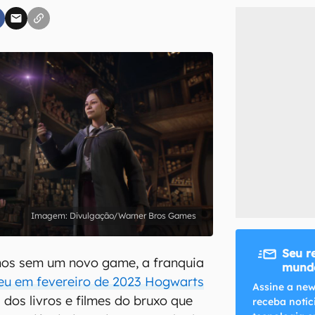
inscreva-se
li, aceito e concordo com os
Termos de Uso e Política de Privacidade do Ca
Divulgação/Warner Bros Games
Seu r
nos sem um novo game, a franquia
mundo
eu em fevereiro de 2023 Hogwarts
Assine a new
 dos livros e filmes do bruxo que
receba notíc