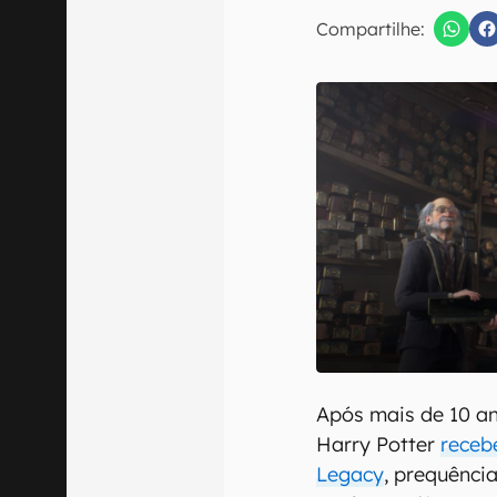
E-mail
Compartilhe:
Confirmo que 
Após mais de 10 a
Harry Potter
receb
Legacy
, prequência