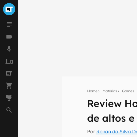
Home
Matérias
Games
Review Ho
Seu res
de altos e
Assine a newsle
mão.
Por
Renan da Silva D