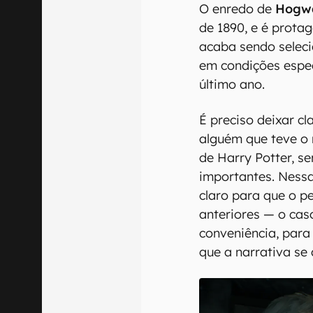
O enredo de
Hogwa
de 1890, e é prota
acaba sendo selec
em condições especi
último ano.
É preciso deixar c
alguém que teve o
de Harry Potter, s
importantes. Ness
claro para que o p
anteriores — o cas
conveniência, para
que a narrativa se 