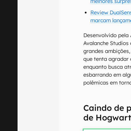
melhores surpre
Review DualSens
marcam lançam
Desenvolvido pela 
Avalanche Studios 
grandes ambições,
que tenta agradar 
enquanto busca at
esbarrando em alg
polêmicas em torno
Caindo de 
de Hogwar