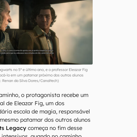
warts no 5º e último ano, e o professor Eleazar Fig
olocá-lo em um patamar próximo dos outros alunos
 Renan da Silva Dores/Canaltech)
caminho, o protagonista recebe um
al de Eleazar Fig, um dos
dária escola de magia, responsável
o mesmo patamar dos outros alunos
ts Legacy
começa no fim desse
 intensivos, quando no caminho