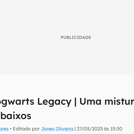
PUBLICIDADE
gwarts Legacy | Uma mistu
umo inteligente do mundo tech!
 baixos
tter do Canaltech e receba notícias e reviews sobre tecnologia 
ores
• Editado por
Jones Oliveira
|
27/03/2023 às 15:00