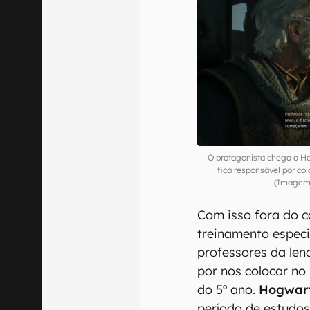
O protagonista chega a Hog
fica responsável por c
(Imagem:
Com isso fora do 
treinamento especi
professores da len
por nos colocar n
do 5º ano.
Hogwar
período de estudos