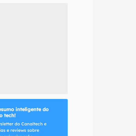
naltech.
esumo inteligente do
 tech!
sletter do Canaltech e
ias e reviews sobre