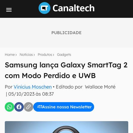
PUBLICIDADE
Seu resumo inteligente do mundo tech!
Assine a newsletter do Canaltech e receba
Home
Notícias
Produtos
Gadgets
notícias e reviews sobre tecnologia em primeira
mão.
Samsung lança Galaxy SmartTag 2
com Modo Perdido e UWB
E-mail
Por
Vinícius Moschen
• Editado por
Wallace Moté
|
05/10/2023 às 08:37
inscreva-se
Assine nossa Newsletter
Confirmo que li, aceito e concordo com os
Termos de
Uso e Política de Privacidade do Canaltech.