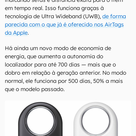
00:00
/
20:46
Já o Compass View promete auxiliar as pessoas
a encontrar pertences de forma mais precisa,
indicando setas e distância exata para o item
em tempo real. Isso funciona graças à
tecnologia de Ultra Wideband (UWB),
de forma
parecida com o que já é oferecido nos AirTags
da Apple
.
Há ainda um novo modo de economia de
energia, que aumenta a autonomia do
localizador para até 700 dias — mais que o