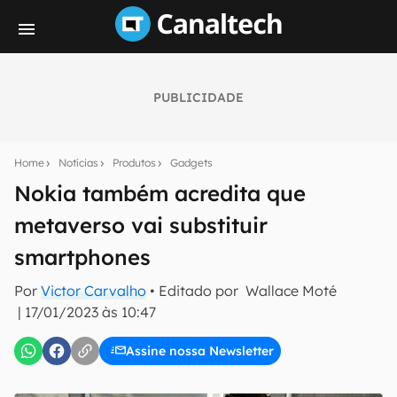
PUBLICIDADE
Seu resumo inteligente do mundo tech!
Assine a newsletter do Canaltech e receba
Home
Notícias
Produtos
Gadgets
notícias e reviews sobre tecnologia em primeira
mão.
Nokia também acredita que
metaverso vai substituir
E-mail
smartphones
Por
Victor Carvalho
• Editado por
Wallace Moté
inscreva-se
|
17/01/2023 às 10:47
Assine nossa Newsletter
Confirmo que li, aceito e concordo com os
Termos de
Uso e Política de Privacidade do Canaltech.