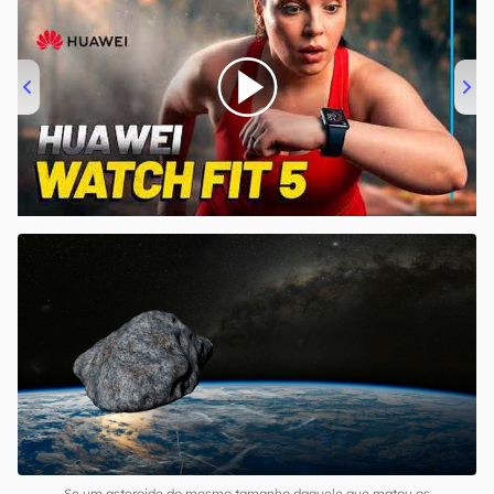
00:00
/
04:51
Se um asteroide do mesmo tamanho daquele que matou os