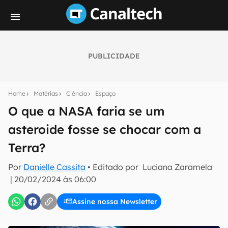
PUBLICIDADE
Seu resumo inteligente do mundo tech!
Assine a newsletter do Canaltech e receba
Home
Matérias
Ciência
Espaço
notícias e reviews sobre tecnologia em primeira
mão.
O que a NASA faria se um
asteroide fosse se chocar com a
E-mail
Terra?
Por
Danielle Cassita
• Editado por
Luciana Zaramela
inscreva-se
|
20/02/2024 às 06:00
Assine nossa Newsletter
Confirmo que li, aceito e concordo com os
Termos de
Uso e Política de Privacidade do Canaltech.