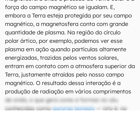
força do campo magnético se igualam. E,
embora a Terra esteja protegida por seu campo
magnético, a magnetosfera conta com grande
quantidade de plasma. Na região do círculo
polar ártico, por exemplo, podemos ver esse
plasma em ação quando partículas altamente
energizadas, trazidas pelos ventos solares,
entram em contato com a atmosfera superior da
Terra, justamente atraídas pelo nosso campo
magnético. O resultado dessa interação é a
produção de radiação em vários comprimentos
de onda, o que gera cores e formas no céu
conhecidas como
auroras boreais
— isto é, no
caso da região polar do hemisfério Norte, pois
as auroras do hemisfério Sul são chamadas de
auroras austrais
.