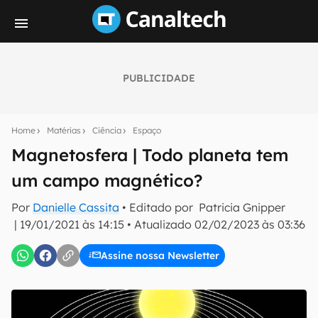
PUBLICIDADE
Seu resumo inteligente do mundo tech!
Assine a newsletter do Canaltech e receba
Home
Matérias
Ciência
Espaço
notícias e reviews sobre tecnologia em primeira
mão.
Magnetosfera | Todo planeta tem
um campo magnético?
E-mail
Por
Danielle Cassita
• Editado por
Patricia Gnipper
|
19/01/2021 às 14:15
•
Atualizado
02/02/2023 às 03:36
inscreva-se
Assine nossa Newsletter
Confirmo que li, aceito e concordo com os
Termos de
Uso e Política de Privacidade do Canaltech.