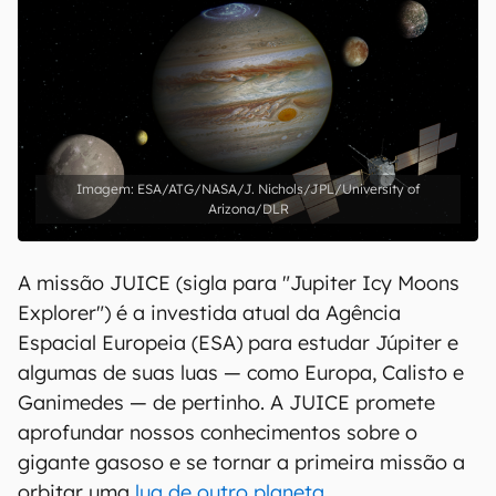
ESA/ATG/NASA/J. Nichols/JPL/University of
Arizona/DLR
A missão JUICE (sigla para "Jupiter Icy Moons
Explorer") é a investida atual da Agência
Espacial Europeia (ESA) para estudar Júpiter e
algumas de suas luas — como Europa, Calisto e
Ganimedes — de pertinho. A JUICE promete
aprofundar nossos conhecimentos sobre o
gigante gasoso e se tornar a primeira missão a
orbitar uma
lua de outro planeta
.