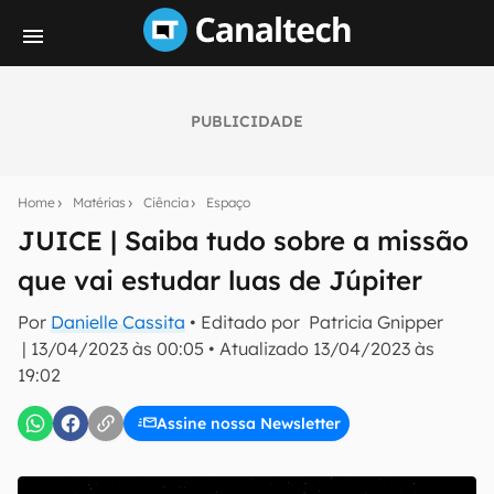
PUBLICIDADE
Seu resumo inteligente do mundo tech!
Assine a newsletter do Canaltech e receba
Home
Matérias
Ciência
Espaço
notícias e reviews sobre tecnologia em primeira
mão.
JUICE | Saiba tudo sobre a missão
que vai estudar luas de Júpiter
E-mail
Por
Danielle Cassita
• Editado por
Patricia Gnipper
|
13/04/2023 às 00:05
•
Atualizado
13/04/2023 às
19:02
inscreva-se
Assine nossa Newsletter
Confirmo que li, aceito e concordo com os
Termos de
Uso e Política de Privacidade do Canaltech.