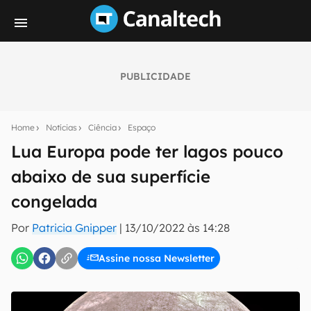
PUBLICIDADE
Seu resumo inteligente do mundo tech!
Assine a newsletter do Canaltech e receba
Home
Notícias
Ciência
Espaço
notícias e reviews sobre tecnologia em primeira
mão.
Lua Europa pode ter lagos pouco
abaixo de sua superfície
E-mail
congelada
Por
Patricia Gnipper
|
13/10/2022 às 14:28
inscreva-se
Assine nossa Newsletter
Confirmo que li, aceito e concordo com os
Termos de
Uso e Política de Privacidade do Canaltech.