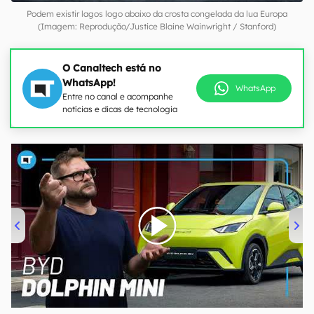
Podem existir lagos logo abaixo da crosta congelada da lua Europa
(Imagem: Reprodução/Justice Blaine Wainwright / Stanford)
O Canaltech está no
WhatsApp!
WhatsApp
Entre no canal e acompanhe
notícias e dicas de tecnologia
00:00
/
04:07