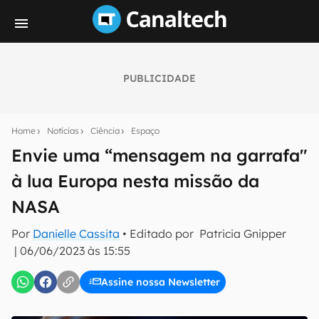
PUBLICIDADE
Seu resumo inteligente do mundo tech!
Assine a newsletter do Canaltech e receba
Home
Notícias
Ciência
Espaço
notícias e reviews sobre tecnologia em primeira
mão.
Envie uma “mensagem na garrafa"
à lua Europa nesta missão da
E-mail
NASA
Por
Danielle Cassita
• Editado por
Patricia Gnipper
inscreva-se
|
06/06/2023 às 15:55
Assine nossa Newsletter
Confirmo que li, aceito e concordo com os
Termos de
Uso e Política de Privacidade do Canaltech.