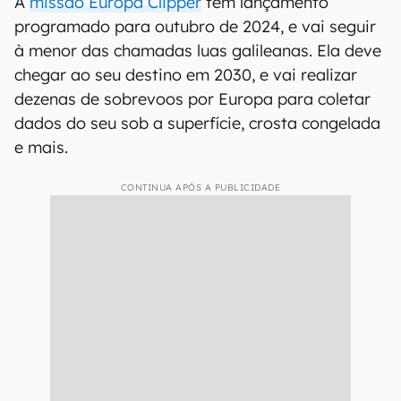
seus nomes em
missões à Lua
,
Marte
e além. O
envio do poema e dos nomes dá continuidade à
tradição de enviar mensagens em naves
interplanetárias, como aconteceu em outras
missões — como as sondas Voyager, que
levaram
discos de ouro
com informações sobre
a humanidade.
A
missão Europa Clipper
tem lançamento
programado para outubro de 2024, e vai seguir
à menor das chamadas luas galileanas. Ela deve
chegar ao seu destino em 2030, e vai realizar
dezenas de sobrevoos por Europa para coletar
dados do seu sob a superfície, crosta congelada
e mais.
CONTINUA APÓS A PUBLICIDADE