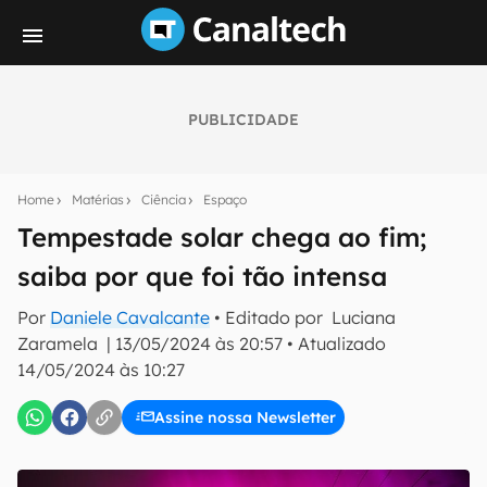
PUBLICIDADE
Seu resumo inteligente do mundo tech!
Assine a newsletter do Canaltech e receba
Home
Matérias
Ciência
Espaço
notícias e reviews sobre tecnologia em primeira
mão.
Tempestade solar chega ao fim;
saiba por que foi tão intensa
E-mail
Por
Daniele Cavalcante
• Editado por
Luciana
Zaramela
|
13/05/2024 às 20:57
•
Atualizado
14/05/2024 às 10:27
inscreva-se
Assine nossa Newsletter
Confirmo que li, aceito e concordo com os
Termos de
Uso e Política de Privacidade do Canaltech.