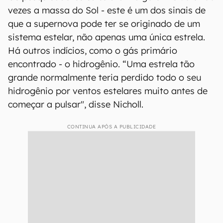
momento certo, ela poderá alcançar essa
camada de gás, colidir com ela e, assim, liberar
uma enorme quantidade de energia. A equipe
julga que o SN2016aps é um dos candidatos
mais prováveis já encontrados para esse
processo já observado.
Além disso, o SN2016aps é altamente massivo.
Os pesquisadores calcularam algo entre 50 e 100
vezes a massa do Sol - este é um dos sinais de
que a supernova pode ter se originado de um
sistema estelar, não apenas uma única estrela.
Há outros indícios, como o gás primário
encontrado - o hidrogênio. “Uma estrela tão
grande normalmente teria perdido todo o seu
hidrogênio por ventos estelares muito antes de
começar a pulsar", disse Nicholl.