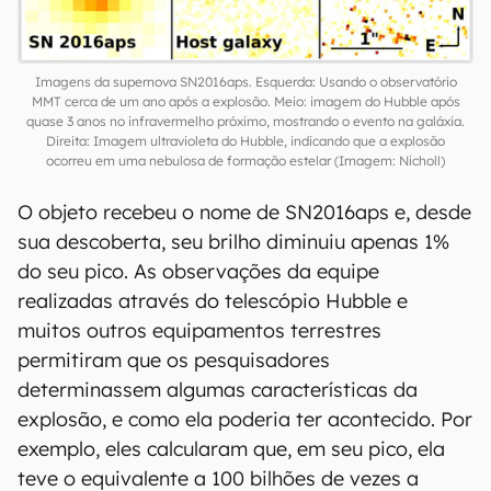
Imagens da supernova SN2016aps. Esquerda: Usando o observatório
MMT cerca de um ano após a explosão. Meio: imagem do Hubble após
quase 3 anos no infravermelho próximo, mostrando o evento na galáxia.
Direita: Imagem ultravioleta do Hubble, indicando que a explosão
ocorreu em uma nebulosa de formação estelar (Imagem: Nicholl)
O objeto recebeu o nome de SN2016aps e, desde