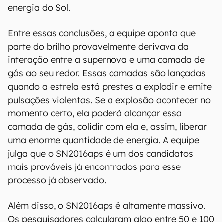
sua descoberta, seu brilho diminuiu apenas 1%
do seu pico. As observações da equipe
realizadas através do telescópio Hubble e
muitos outros equipamentos terrestres
permitiram que os pesquisadores
determinassem algumas características da
explosão, e como ela poderia ter acontecido. Por
exemplo, eles calcularam que, em seu pico, ela
teve o equivalente a 100 bilhões de vezes a
energia do Sol.
Entre essas conclusões, a equipe aponta que
parte do brilho provavelmente derivava da
interação entre a supernova e uma camada de
gás ao seu redor. Essas camadas são lançadas
quando a estrela está prestes a explodir e emite
pulsações violentas. Se a explosão acontecer no