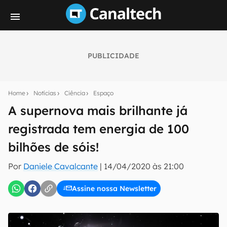
PUBLICIDADE
Seu resumo inteligente do mundo tech!
Assine a newsletter do Canaltech e receba
Home
Notícias
Ciência
Espaço
notícias e reviews sobre tecnologia em primeira
mão.
A supernova mais brilhante já
registrada tem energia de 100
E-mail
bilhões de sóis!
Por
Daniele Cavalcante
|
14/04/2020 às 21:00
inscreva-se
Assine nossa Newsletter
Confirmo que li, aceito e concordo com os
Termos de
Uso e Política de Privacidade do Canaltech.