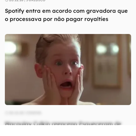
Spotify entra em acordo com gravadora que
o processava por não pagar royalties
20.12.18
CINEMA
Macaulay Culkin reencena Esqueceram de
Mim em comercial do Google Assistente