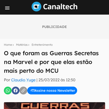
PUBLICIDADE
Seu resumo inteligente do mundo tech!
Assine a newsletter do Canaltech e receba
Home
Matérias
Entretenimento
notícias e reviews sobre tecnologia em primeira
mão.
O que foram as Guerras Secretas
na Marvel e por que elas estão
E-mail
mais perto do MCU
Por
Claudio Yuge
|
25/07/2022 às 12:50
inscreva-se
Assine nossa Newsletter
Confirmo que li, aceito e concordo com os
Termos de
Uso e Política de Privacidade do Canaltech.