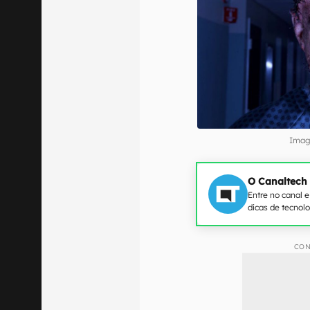
Imag
O Canaltech
Entre no canal 
dicas de tecnol
CON