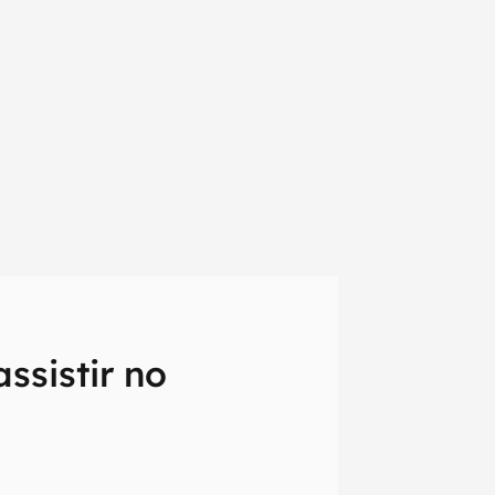
ssistir no
em primeira