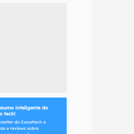
naltech.
esumo inteligente do
 tech!
sletter do Canaltech e
ias e reviews sobre