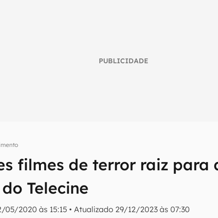
PUBLICIDADE
nimento
s filmes de terror raiz para a
umo inteligente do mundo tech!
 do Telecine
tter do Canaltech e receba notícias e reviews sobre tecnologia 
2/05/2020 às 15:15
•
Atualizado
29/12/2023 às 07:30