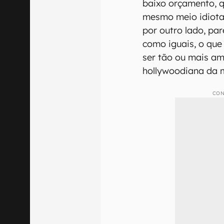
baixo orçamento, q
mesmo meio idiota a
por outro lado, pa
como iguais, o que
ser tão ou mais a
hollywoodiana da m
CON