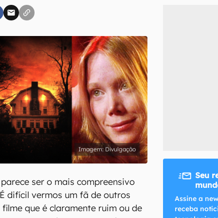
inscreva-se
li, aceito e concordo com os
Termos de Uso e Política de Privacidade do Ca
Divulgação
Seu r
 parece ser o mais compreensivo
mundo
É difícil vermos um fã de outros
Assine a new
 filme que é claramente ruim ou de
receba notíc