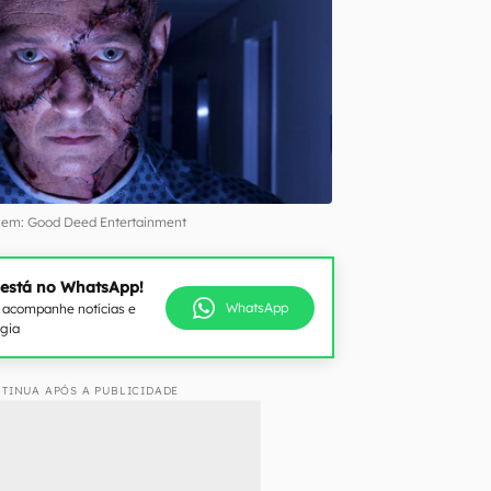
em: Good Deed Entertainment
 está no WhatsApp!
WhatsApp
e acompanhe notícias e
ogia
TINUA APÓS A PUBLICIDADE