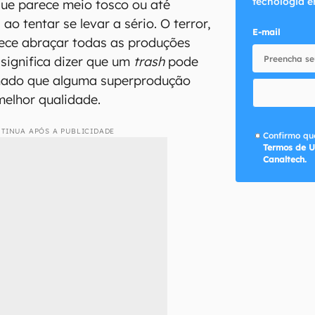
tecnologia e
ue parece meio tosco ou até
o tentar se levar a sério. O terror,
E-mail
rece abraçar todas as produções
 significa dizer que um
trash
pode
mado que alguma superprodução
elhor qualidade.
TINUA APÓS A PUBLICIDADE
Confirmo que
Termos de U
Canaltech.