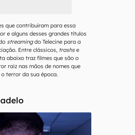
es que contribuíram para essa
or e alguns desses grandes títulos
 do
streaming
do Telecine para a
iação. Entre clássicos,
trashs
e
ista abaixo traz filmes que são o
ror raiz nas mãos de nomes que
o terror da sua época.
sadelo