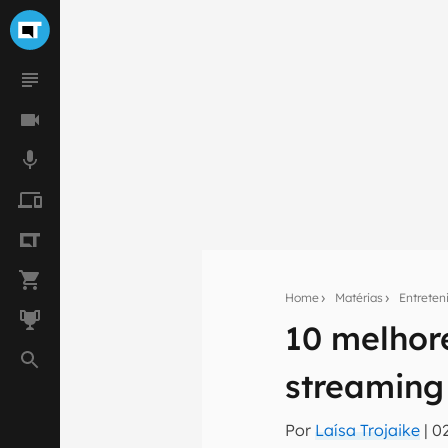
Home
Matérias
Entrete
10 melhore
Seu res
streaming
Assine a newsle
mão.
Por
Laísa Trojaike
|
0