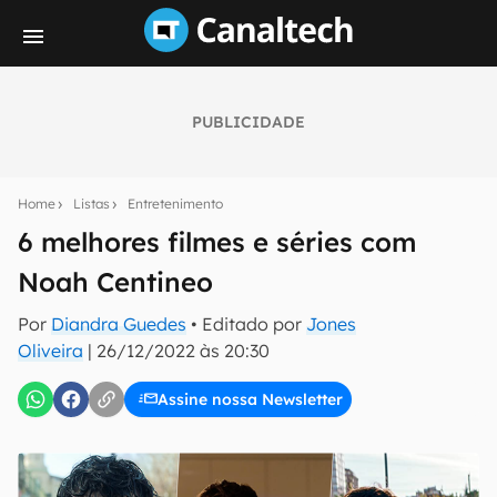
PUBLICIDADE
Seu resumo inteligente do mundo tech!
Assine a newsletter do Canaltech e receba
Home
Listas
Entretenimento
notícias e reviews sobre tecnologia em primeira
mão.
6 melhores filmes e séries com
Noah Centineo
E-mail
Por
Diandra Guedes
• Editado por
Jones
Oliveira
|
26/12/2022 às 20:30
inscreva-se
Assine nossa Newsletter
Confirmo que li, aceito e concordo com os
Termos de
Uso e Política de Privacidade do Canaltech.