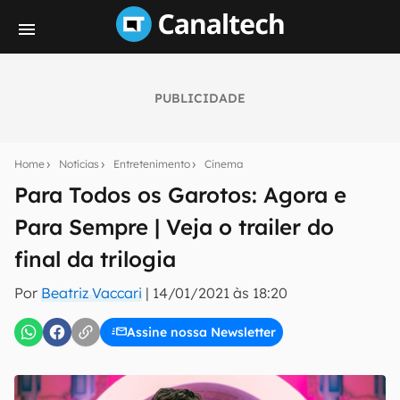
PUBLICIDADE
Seu resumo inteligente do mundo tech!
Assine a newsletter do Canaltech e receba
Home
Notícias
Entretenimento
Cinema
notícias e reviews sobre tecnologia em primeira
mão.
Para Todos os Garotos: Agora e
Para Sempre | Veja o trailer do
E-mail
final da trilogia
Por
Beatriz Vaccari
|
14/01/2021 às 18:20
inscreva-se
Assine nossa Newsletter
Confirmo que li, aceito e concordo com os
Termos de
Uso e Política de Privacidade do Canaltech.