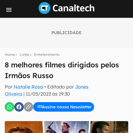
PUBLICIDADE
Seu resumo inteligente do mundo tech!
Assine a newsletter do Canaltech e receba
Home
Listas
Entretenimento
notícias e reviews sobre tecnologia em primeira
mão.
8 melhores filmes dirigidos pelos
Irmãos Russo
E-mail
Por
Natalie Rosa
• Editado por
Jones
Oliveira
|
11/05/2023 às 19:30
inscreva-se
Assine nossa Newsletter
Confirmo que li, aceito e concordo com os
Termos de
Uso e Política de Privacidade do Canaltech.