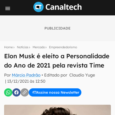
PUBLICIDADE
Seu resumo inteligente do mundo tech!
Assine a newsletter do Canaltech e receba
Home
Notícias
Mercado
Empreendedorismo
notícias e reviews sobre tecnologia em primeira
mão.
Elon Musk é eleito a Personalidade
do Ano de 2021 pela revista Time
E-mail
Por
Márcio Padrão
• Editado por
Claudio Yuge
|
13/12/2021 às 12:50
inscreva-se
Assine nossa Newsletter
Confirmo que li, aceito e concordo com os
Termos de
Uso e Política de Privacidade do Canaltech.