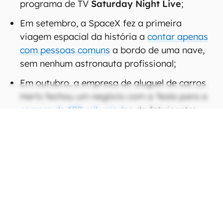
programa de TV
Saturday Night Live
;
Em setembro, a SpaceX fez a primeira
viagem espacial da história a
contar apenas
com pessoas comuns
a bordo de uma nave,
sem nenhum astronauta profissional;
Em outubro, a empresa de aluguel de carros
Hertz fechou um negócio com a Tesla para a
compra de 100 mil veículos
da fabricante;
Fora a
Starlink
, sua constelação de
internet via satélite, que já opera nos EUA há
mais de um ano em caráter de testes.
CONTINUA APÓS A PUBLICIDADE