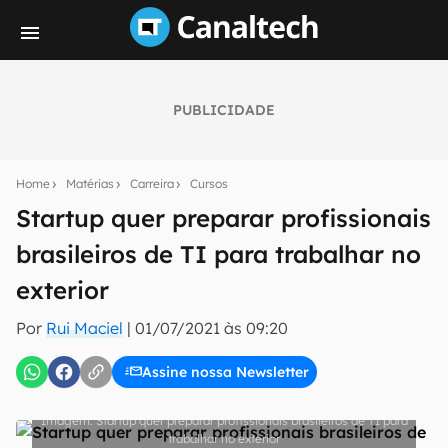
PUBLICIDADE
Seu resumo inteligente do mundo tech!
Assine a newsletter do Canaltech e receba
Home
Matérias
Carreira
Cursos
notícias e reviews sobre tecnologia em primeira
mão.
Startup quer preparar profissionais
brasileiros de TI para trabalhar no
E-mail
exterior
Por
Rui Maciel
|
01/07/2021 às 09:20
inscreva-se
Assine nossa Newsletter
Confirmo que li, aceito e concordo com os
Termos de
Uso e Política de Privacidade do Canaltech.
Startup quer preparar profissionais brasileiros de TI para
trabalhar no exterior