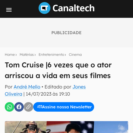
PUBLICIDADE
Seu resumo inteligente do mundo tech!
Assine a newsletter do Canaltech e receba
Home
Matérias
Entretenimento
Cinema
notícias e reviews sobre tecnologia em primeira
mão.
Tom Cruise |6 vezes que o ator
arriscou a vida em seus filmes
E-mail
Por
André Mello
• Editado por
Jones
Oliveira
|
14/07/2023 às 19:10
inscreva-se
Assine nossa Newsletter
Confirmo que li, aceito e concordo com os
Termos de
Uso e Política de Privacidade do Canaltech.