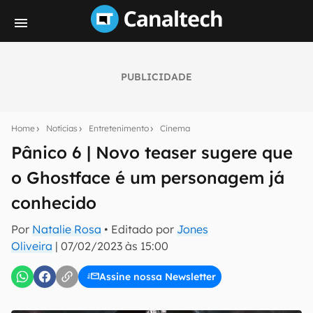
PUBLICIDADE
Seu resumo inteligente do mundo tech!
Assine a newsletter do Canaltech e receba
Home
Notícias
Entretenimento
Cinema
notícias e reviews sobre tecnologia em primeira
mão.
Pânico 6 | Novo teaser sugere que
o Ghostface é um personagem já
E-mail
conhecido
Por
Natalie Rosa
• Editado por
Jones
inscreva-se
Oliveira
|
07/02/2023 às 15:00
Assine nossa Newsletter
Confirmo que li, aceito e concordo com os
Termos de
Uso e Política de Privacidade do Canaltech.