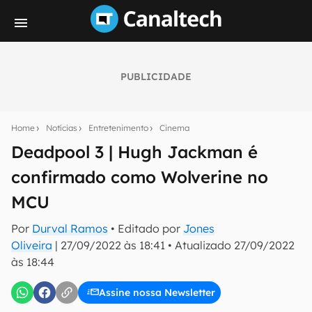
PUBLICIDADE
Seu resumo inteligente do mundo tech!
Assine a newsletter do Canaltech e receba
Home
Notícias
Entretenimento
Cinema
notícias e reviews sobre tecnologia em primeira
mão.
Deadpool 3 | Hugh Jackman é
confirmado como Wolverine no
E-mail
MCU
Por
Durval Ramos
• Editado por
Jones
inscreva-se
Oliveira
|
27/09/2022 às 18:41
•
Atualizado
27/09/2022
às 18:44
Confirmo que li, aceito e concordo com os
Termos de
Uso e Política de Privacidade do Canaltech.
Assine nossa Newsletter