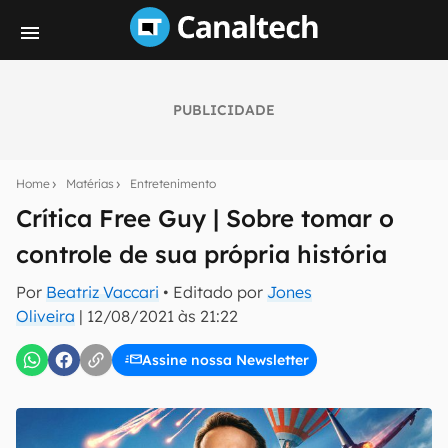
PUBLICIDADE
Seu resumo inteligente do mundo tech!
Assine a newsletter do Canaltech e receba
Home
Matérias
Entretenimento
notícias e reviews sobre tecnologia em primeira
mão.
Crítica Free Guy | Sobre tomar o
controle de sua própria história
E-mail
Por
Beatriz Vaccari
• Editado por
Jones
Oliveira
|
12/08/2021 às 21:22
inscreva-se
Assine nossa Newsletter
Confirmo que li, aceito e concordo com os
Termos de
Uso e Política de Privacidade do Canaltech.