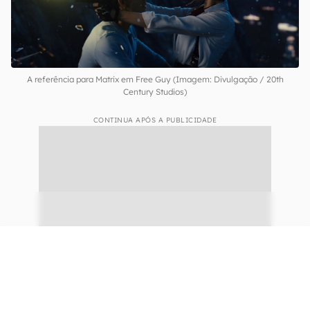
A referência para Matrix em Free Guy (Imagem: Divulgação / 20th
Century Studios)
CONTINUA APÓS A PUBLICIDADE