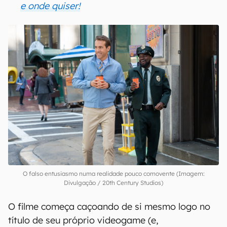
e onde quiser!
O falso entusiasmo numa realidade pouco comovente (Imagem:
Divulgação / 20th Century Studios)
O filme começa caçoando de si mesmo logo no
título de seu próprio videogame (e,