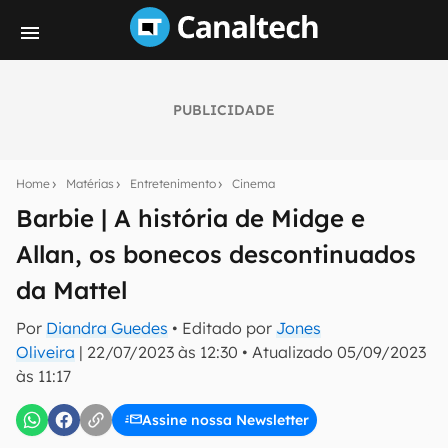
PUBLICIDADE
Seu resumo inteligente do mundo tech!
Assine a newsletter do Canaltech e receba
Home
Matérias
Entretenimento
Cinema
notícias e reviews sobre tecnologia em primeira
mão.
Barbie | A história de Midge e
Allan, os bonecos descontinuados
E-mail
da Mattel
Por
Diandra Guedes
• Editado por
Jones
inscreva-se
Oliveira
|
22/07/2023 às 12:30
•
Atualizado
05/09/2023
às 11:17
Confirmo que li, aceito e concordo com os
Termos de
Uso e Política de Privacidade do Canaltech.
Assine nossa Newsletter