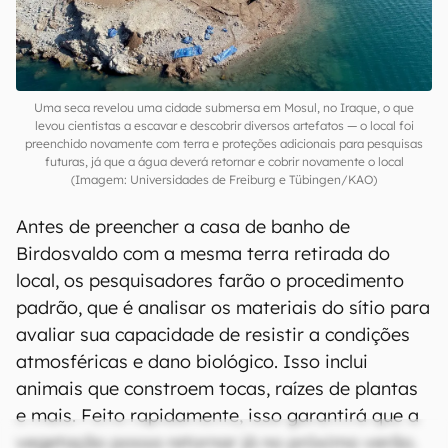
Uma seca revelou uma cidade submersa em Mosul, no Iraque, o que
levou cientistas a escavar e descobrir diversos artefatos — o local foi
preenchido novamente com terra e proteções adicionais para pesquisas
futuras, já que a água deverá retornar e cobrir novamente o local
(Imagem: Universidades de Freiburg e Tübingen/KAO)
Antes de preencher a casa de banho de
Birdosvaldo com a mesma terra retirada do
local, os pesquisadores farão o procedimento
padrão, que é analisar os materiais do sítio para
avaliar sua capacidade de resistir a condições
atmosféricas e dano biológico. Isso inclui
animais que constroem tocas, raízes de plantas
e mais. Feito rapidamente, isso garantirá que a
vegetação possa retornar já no próximo verão.