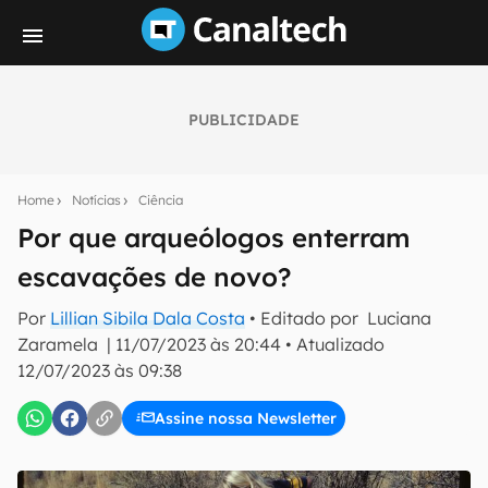
PUBLICIDADE
Seu resumo inteligente do mundo tech!
Assine a newsletter do Canaltech e receba
Home
Notícias
Ciência
notícias e reviews sobre tecnologia em primeira
mão.
Por que arqueólogos enterram
escavações de novo?
E-mail
Por
Lillian Sibila Dala Costa
• Editado por
Luciana
Zaramela
|
11/07/2023 às 20:44
•
Atualizado
12/07/2023 às 09:38
inscreva-se
Assine nossa Newsletter
Confirmo que li, aceito e concordo com os
Termos de
Uso e Política de Privacidade do Canaltech.