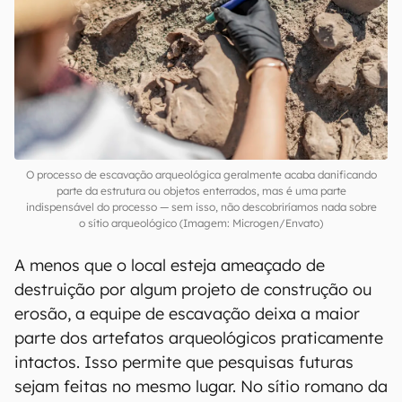
O processo de escavação arqueológica geralmente acaba danificando
parte da estrutura ou objetos enterrados, mas é uma parte
indispensável do processo — sem isso, não descobriríamos nada sobre
o sítio arqueológico (Imagem: Microgen/Envato)
A menos que o local esteja ameaçado de
destruição por algum projeto de construção ou
erosão, a equipe de escavação deixa a maior
parte dos artefatos arqueológicos praticamente
intactos. Isso permite que pesquisas futuras
sejam feitas no mesmo lugar. No sítio romano da