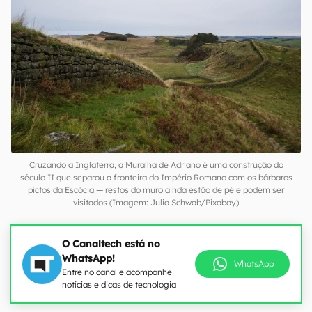
Cruzando a Inglaterra, a Muralha de Adriano é uma construção do
século II que separou a fronteira do Império Romano com os bárbaros
pictos da Escócia — restos do muro ainda estão de pé e podem ser
visitados (Imagem: Julia Schwab/Pixabay)
O Canaltech está no
WhatsApp!
WhatsApp
Entre no canal e acompanhe
notícias e dicas de tecnologia