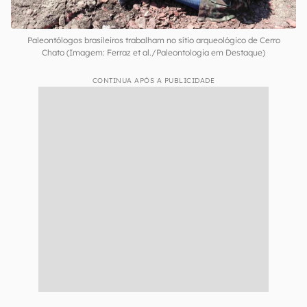
Paleontólogos brasileiros trabalham no sítio arqueológico de Cerro
Chato (Imagem: Ferraz et al./Paleontologia em Destaque)
CONTINUA APÓS A PUBLICIDADE