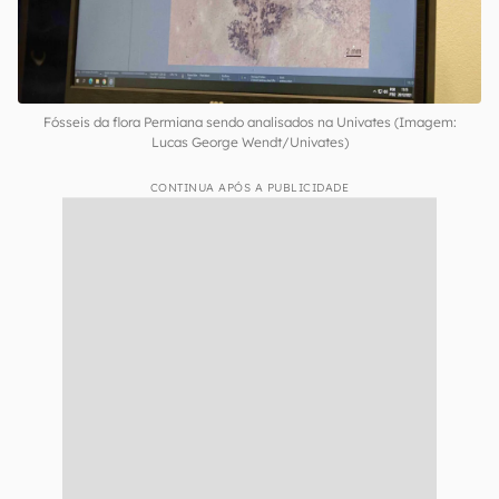
Fósseis da flora Permiana sendo analisados na Univates (Imagem:
Lucas George Wendt/Univates)
CONTINUA APÓS A PUBLICIDADE