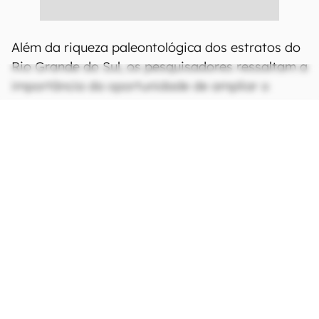
Além da riqueza paleontológica dos estratos do
Rio Grande do Sul, os pesquisadores ressaltam a
importância da oportunidade de ampliar o
acesso da comunidade ao conhecimento
científico, além de fomentar o geoturismo
regional: eles até mesmo afirmam que o local
deve atrair atenção mundial, ao menos da
comunidade científica.
Um artigo científico tratando da redescoberta
do sítio paleontológico foi publicado na revista
Paleontologia em Destaque
, cuja opção de ser
produzido em português tem o objetivo de
deixar o texto acessível à população local. A
equipe ainda trabalha em outros artigos