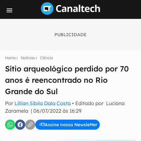
PUBLICIDADE
Seu resumo inteligente do mundo tech!
Assine a newsletter do Canaltech e receba
Home
Notícias
Ciência
notícias e reviews sobre tecnologia em primeira
mão.
Sítio arqueológico perdido por 70
anos é reencontrado no Rio
E-mail
Grande do Sul
Por
Lillian Sibila Dala Costa
• Editado por
Luciana
inscreva-se
Zaramela
|
06/07/2022 às 16:29
Assine nossa Newsletter
Confirmo que li, aceito e concordo com os
Termos de
Uso e Política de Privacidade do Canaltech.