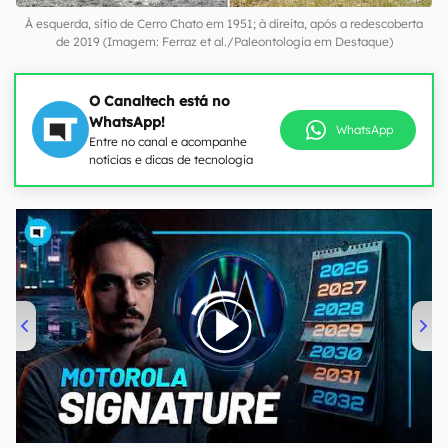
À esquerda, sítio de Cerro Chato em 1951; à direita, após a redescoberta
de 2019 (Imagem: Ferraz et al./Paleontologia em Destaque)
O Canaltech está no
WhatsApp!
WhatsApp
Entre no canal e acompanhe
notícias e dicas de tecnologia
00:00
/
20:46