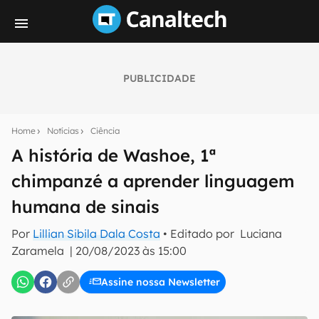
PUBLICIDADE
Seu resumo inteligente do mundo tech!
Assine a newsletter do Canaltech e receba
Home
Notícias
Ciência
notícias e reviews sobre tecnologia em primeira
mão.
A história de Washoe, 1ª
chimpanzé a aprender linguagem
E-mail
humana de sinais
Por
Lillian Sibila Dala Costa
• Editado por
Luciana
inscreva-se
Zaramela
|
20/08/2023 às 15:00
Assine nossa Newsletter
Confirmo que li, aceito e concordo com os
Termos de
Uso e Política de Privacidade do Canaltech.