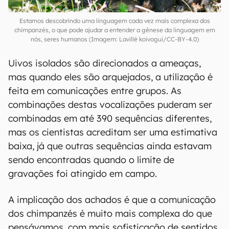
Estamos descobrindo uma linguagem cada vez mais complexa dos
chimpanzés, o que pode ajudar a entender a gênese da linguagem em
nós, seres humanos (Imagem: Lavillé koivogui/CC-BY-4.0)
Uivos isolados são direcionados a ameaças,
mas quando eles são arquejados, a utilização é
feita em comunicações entre grupos. As
combinações destas vocalizações puderam ser
combinadas em até 390 sequências diferentes,
mas os cientistas acreditam ser uma estimativa
baixa, já que outras sequências ainda estavam
sendo encontradas quando o limite de
gravações foi atingido em campo.
A implicação dos achados é que a comunicação
dos chimpanzés é muito mais complexa do que
pensávamos, com mais sofisticação de sentidos,