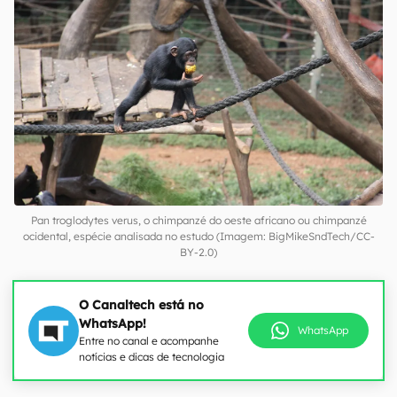
Pan troglodytes verus, o chimpanzé do oeste africano ou chimpanzé
ocidental, espécie analisada no estudo (Imagem: BigMikeSndTech/CC-
BY-2.0)
O Canaltech está no
WhatsApp!
WhatsApp
Entre no canal e acompanhe
notícias e dicas de tecnologia