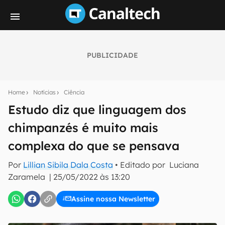
PUBLICIDADE
Seu resumo inteligente do mundo tech!
Assine a newsletter do Canaltech e receba
Home
Notícias
Ciência
notícias e reviews sobre tecnologia em primeira
mão.
Estudo diz que linguagem dos
chimpanzés é muito mais
E-mail
complexa do que se pensava
Por
Lillian Sibila Dala Costa
• Editado por
Luciana
inscreva-se
Zaramela
|
25/05/2022 às 13:20
Assine nossa Newsletter
Confirmo que li, aceito e concordo com os
Termos de
Uso e Política de Privacidade do Canaltech.