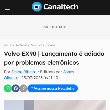
PUBLICIDADE
Seu resumo inteligente do mundo tech!
Assine a newsletter do Canaltech e receba
Home
Notícias
Veículos
Carros
notícias e reviews sobre tecnologia em primeira
mão.
Volvo EX90 | Lançamento é adiado
por problemas eletrônicos
E-mail
Por
Felipe Ribeiro
• Editado por
Jones
Oliveira
|
25/07/2023 às 11:40
inscreva-se
Assine nossa Newsletter
Confirmo que li, aceito e concordo com os
Termos de
Uso e Política de Privacidade do Canaltech.