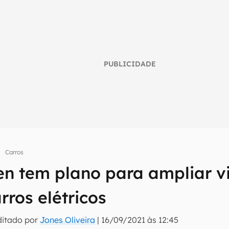
PUBLICIDADE
Carros
umo inteligente do mundo tech!
n tem plano para ampliar vi
tter do Canaltech e receba notícias e reviews sobre tecnologia 
rros elétricos
ditado por
Jones Oliveira
|
16/09/2021 às 12:45