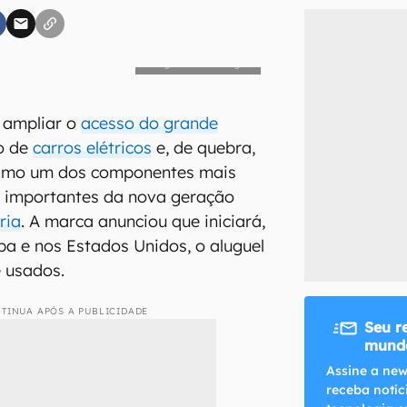
inscreva-se
Volkswagen
li, aceito e concordo com os
Termos de Uso e Política de Privacidade do Ca
 ampliar o
acesso do grande
o de
carros elétricos
e, de quebra,
ximo um dos componentes mais
is importantes da nova geração
ria
. A marca anunciou que iniciará,
opa e nos Estados Unidos, o aluguel
e usados.
TINUA APÓS A PUBLICIDADE
Seu r
mundo
Assine a new
receba notíc