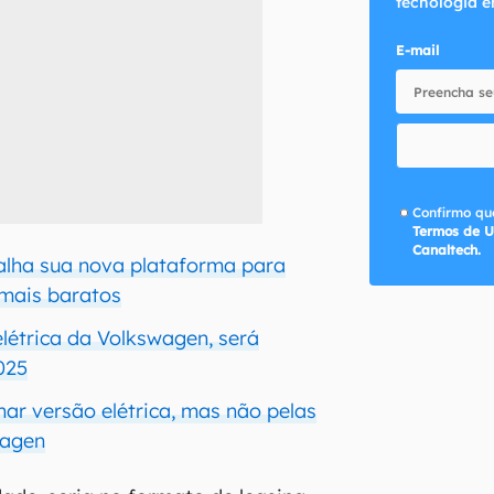
tecnologia e
E-mail
Confirmo que
Termos de U
Canaltech.
alha sua nova plataforma para
 mais baratos
elétrica da Volkswagen, será
025
ar versão elétrica, mas não pelas
wagen