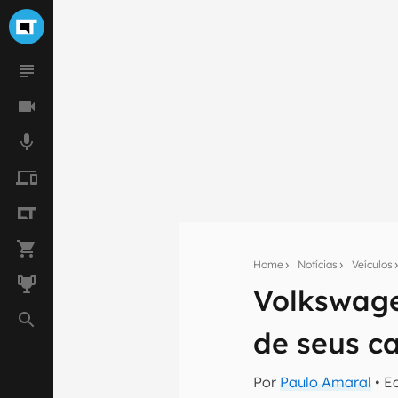
Home
Notícias
Veículos
Seu res
Volkswage
Assine a newsle
mão.
de seus ca
E-mail
Por
Paulo Amaral
• E