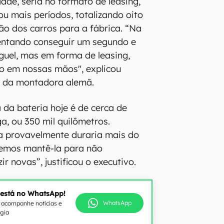
ade, seria no formato de leasing,
ou mais períodos, totalizando oito
ão dos carros para a fábrica. “Na
entando conseguir um segundo e
uguel, mas em forma de leasing,
o em nossas mãos", explicou
O da montadora alemã.
 da bateria hoje é de cerca de
ga, ou 350 mil quilômetros.
ia provavelmente duraria mais do
remos mantê-la para não
r novas”, justificou o executivo.
 está no WhatsApp!
WhatsApp
e acompanhe notícias e
ogia