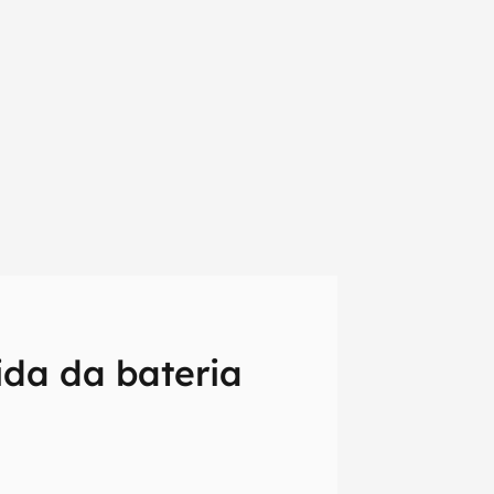
da da bateria
em primeira