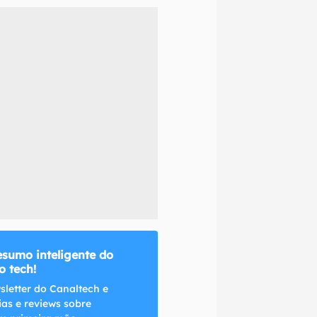
naltech.
esumo inteligente do
 tech!
sletter do Canaltech e
ias e reviews sobre