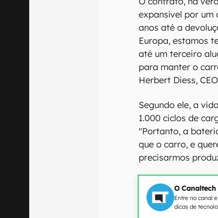
O contrato, na verd
expansível por um 
anos até a devoluç
Europa, estamos t
até um terceiro al
para manter o carr
Herbert Diess, CE
Segundo ele, a vida
1.000 ciclos de car
"Portanto, a bater
que o carro, e que
precisarmos produzi
O Canaltech
Entre no canal 
dicas de tecnol