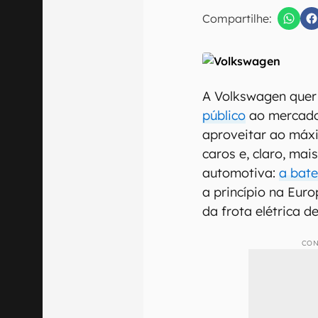
Compartilhe:
Confirmo que 
A Volkswagen quer
público
ao mercad
aproveitar ao má
caros e, claro, ma
automotiva:
a bate
a princípio na Eur
da frota elétrica d
CON