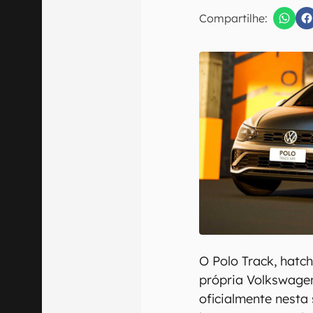
E-mail
Compartilhe:
Confirmo que 
O Polo Track, hatc
própria Volkswag
oficialmente nest