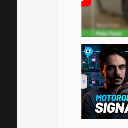
00:00
/
20:46