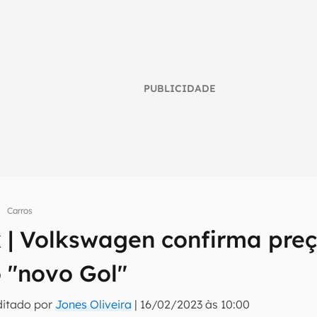
PUBLICIDADE
Carros
 | Volkswagen confirma preço
umo inteligente do mundo tech!
 "novo Gol"
tter do Canaltech e receba notícias e reviews sobre tecnologia 
ditado por
Jones Oliveira
|
16/02/2023 às 10:00