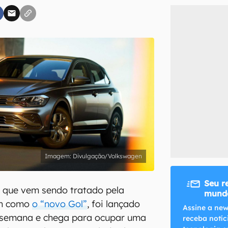
inscreva-se
li, aceito e concordo com os
Termos de Uso e Política de Privacidade do Ca
Divulgação/Volkswagen
Seu r
h que vem sendo tratado pela
mundo
en como
o “novo Gol”
, foi lançado
Assine a new
a semana e chega para ocupar uma
receba notíc