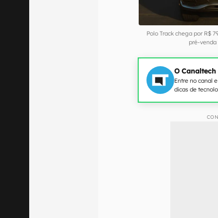
Polo Track chega por R$ 7
pré-venda
O Canaltech
Entre no canal 
dicas de tecnol
CON