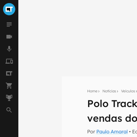
Home
Notícias
Veículos
Polo Track
Seu res
vendas do
Assine a newsle
mão.
Por
Paulo Amaral
• E