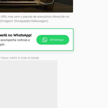
9.090, mas sem o pacote de acessórios oferecido na
 (Imagem: Divulgação/Volkswagen)
 está no WhatsApp!
WhatsApp
e acompanhe notícias e
ogia
TINUA APÓS A PUBLICIDADE