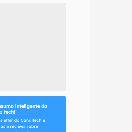
naltech.
esumo inteligente do
 tech!
sletter do Canaltech e
ias e reviews sobre