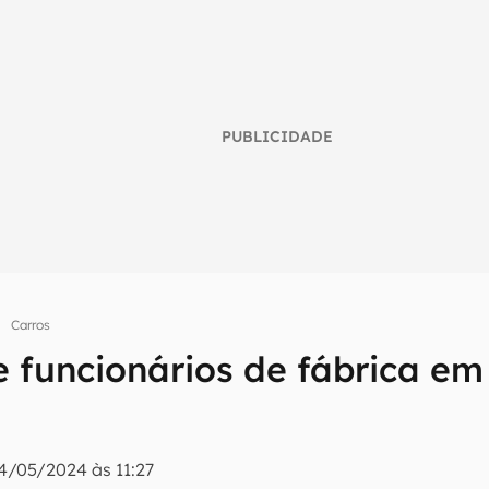
PUBLICIDADE
Carros
 funcionários de fábrica em
umo inteligente do mundo tech!
tter do Canaltech e receba notícias e reviews sobre tecnologia 
a
4/05/2024 às 11:27