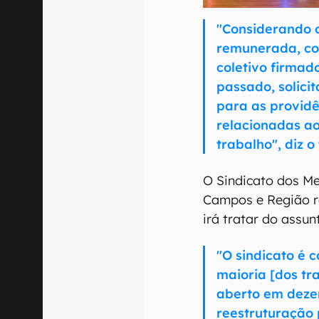
"Considerando o
remunerada, co
coletivo firma
passado, solic
para as providê
relacionadas ao
trabalho", diz o
O Sindicato dos Me
Campos e Região r
irá tratar do assu
"O sindicato é 
maioria [dos tr
aberto em deze
reestruturação 