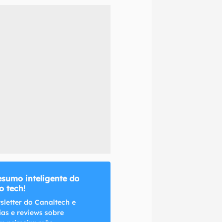
naltech.
esumo inteligente do
 tech!
sletter do Canaltech e
ias e reviews sobre