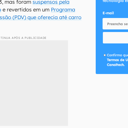
tecnologia e
3, mas foram
suspensos pela
o
e revertidos em um
Programa
E-mail
ssão (PDV) que oferecia até carro
TINUA APÓS A PUBLICIDADE
Confirmo que
Termos de U
Canaltech.