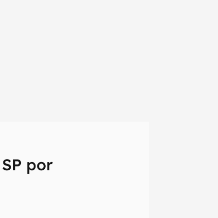
 SP por
em primeira