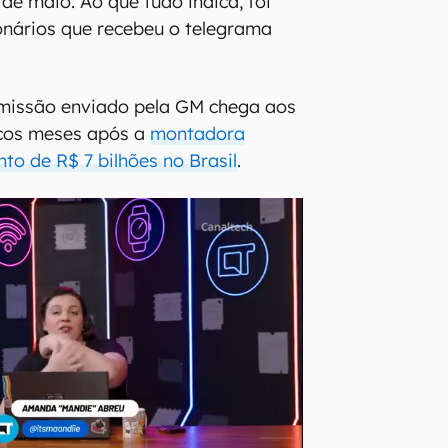
de maio. Ao que tudo indica, foi
onários que recebeu o telegrama
missão enviado pela GM chega aos
cos meses após a
montadora
to de R$ 7 bilhões no Brasil
.