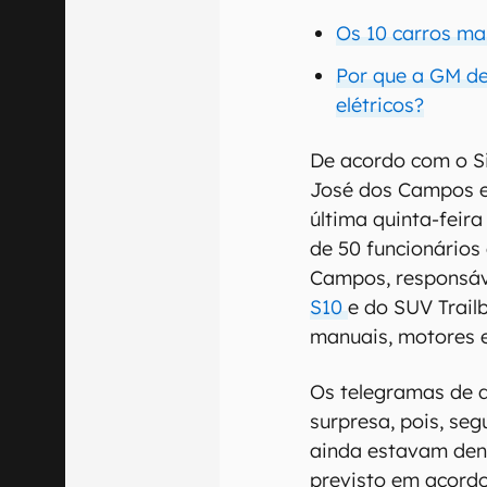
Os 10 carros ma
Por que a GM de
elétricos?
De acordo com o S
José dos Campos e
última quinta-feir
de 50 funcionários
Campos, responsáv
S10
e do SUV Trail
manuais, motores 
Os telegramas de 
surpresa, pois, seg
ainda estavam dent
previsto em acordo