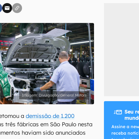
inscreva-se
li, aceito e concordo com os
Termos de Uso e Política de Privacidade do Ca
Divulgação/General Motors
Seu r
retomou a
demissão de 1.200
mundo
s três fábricas em São Paulo nesta
Assine a new
amentos haviam sido anunciados
receba notíc