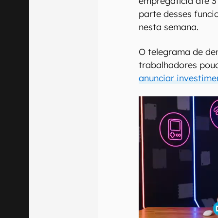
empregatícia até 3 
parte desses funci
nesta semana.
O telegrama de de
trabalhadores pou
anunciar investimen