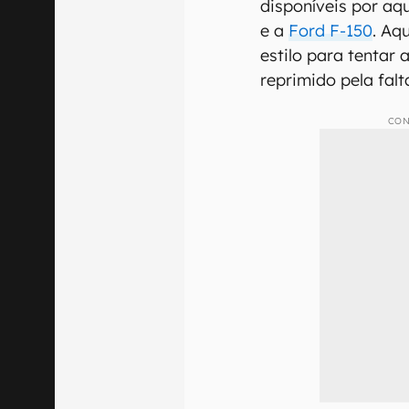
disponíveis por aq
e a
Ford F-150
. Aq
estilo para tentar
reprimido pela fal
CON