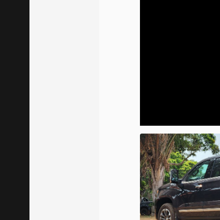
00:00
/
20:46