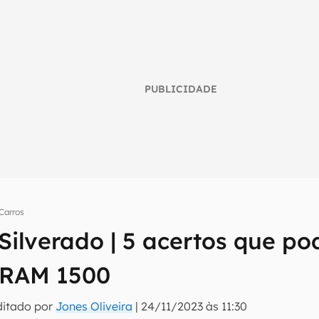
PUBLICIDADE
Carros
Silverado | 5 acertos que p
umo inteligente do mundo tech!
 RAM 1500
tter do Canaltech e receba notícias e reviews sobre tecnologia 
ditado por
Jones Oliveira
|
24/11/2023 às 11:30