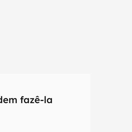
odem fazê-la
em primeira