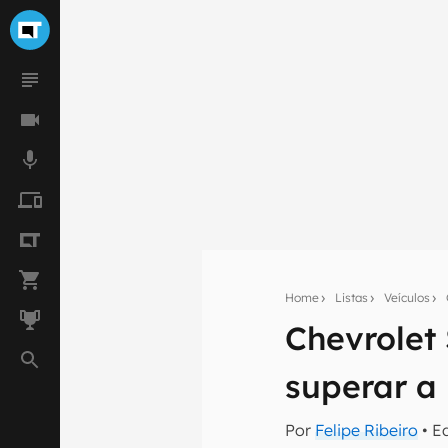
Home
Listas
Veículos
Chevrolet 
Seu res
superar a
Assine a newsle
mão.
Por
Felipe Ribeiro
• E