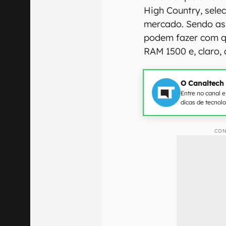
High Country, sele
mercado. Sendo as
podem fazer com q
RAM 1500 e, claro, 
O Canaltech
Entre no canal 
dicas de tecnol
CON