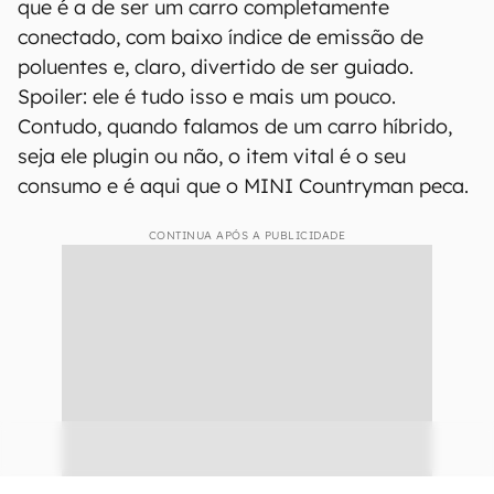
O Countryman é o SUV da MINI (Foto: Matheus Argentoni/Canaltech)
O futuro bate à porta
Por mais que tenha um jeitão mais retrô, o MINI
Cooper S E Countryman ALL4 é tecnologia pura.
Seu design estiloso contrasta com sua proposta,
que é a de ser um carro completamente
conectado, com baixo índice de emissão de
poluentes e, claro, divertido de ser guiado.
Spoiler: ele é tudo isso e mais um pouco.
Contudo, quando falamos de um carro híbrido,
seja ele plugin ou não, o item vital é o seu
consumo e é aqui que o MINI Countryman peca.