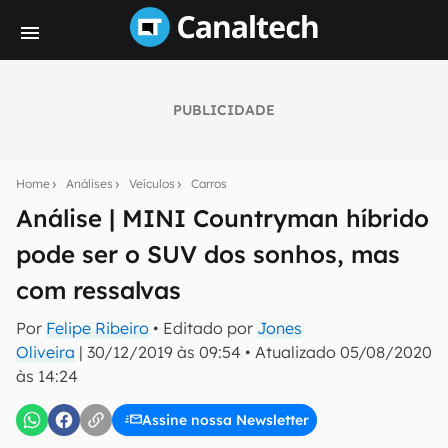
PUBLICIDADE
Seu resumo inteligente do mundo tech!
Assine a newsletter do Canaltech e receba
Home
Análises
Veículos
Carros
notícias e reviews sobre tecnologia em primeira
mão.
Análise | MINI Countryman híbrido
pode ser o SUV dos sonhos, mas
E-mail
com ressalvas
Por
Felipe Ribeiro
• Editado por
Jones
inscreva-se
Oliveira
|
30/12/2019 às 09:54
•
Atualizado
05/08/2020
às 14:24
Confirmo que li, aceito e concordo com os
Termos de
Uso e Política de Privacidade do Canaltech.
Assine nossa Newsletter