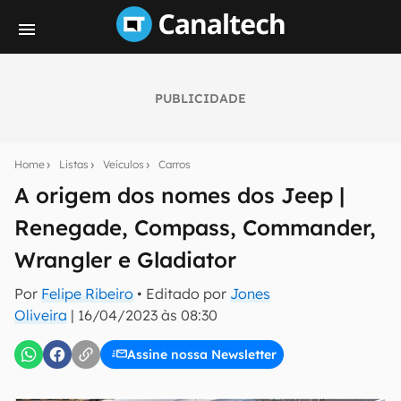
PUBLICIDADE
Seu resumo inteligente do mundo tech!
Assine a newsletter do Canaltech e receba
Home
Listas
Veículos
Carros
notícias e reviews sobre tecnologia em primeira
mão.
A origem dos nomes dos Jeep |
Renegade, Compass, Commander,
E-mail
Wrangler e Gladiator
Por
Felipe Ribeiro
• Editado por
Jones
inscreva-se
Oliveira
|
16/04/2023 às 08:30
Assine nossa Newsletter
Confirmo que li, aceito e concordo com os
Termos de
Uso e Política de Privacidade do Canaltech.