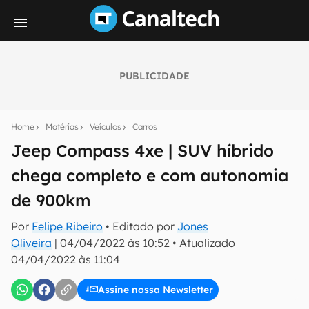
PUBLICIDADE
Seu resumo inteligente do mundo tech!
Assine a newsletter do Canaltech e receba
Home
Matérias
Veículos
Carros
notícias e reviews sobre tecnologia em primeira
mão.
Jeep Compass 4xe | SUV híbrido
chega completo e com autonomia
E-mail
de 900km
Por
Felipe Ribeiro
• Editado por
Jones
inscreva-se
Oliveira
|
04/04/2022 às 10:52
•
Atualizado
04/04/2022 às 11:04
Confirmo que li, aceito e concordo com os
Termos de
Uso e Política de Privacidade do Canaltech.
Assine nossa Newsletter