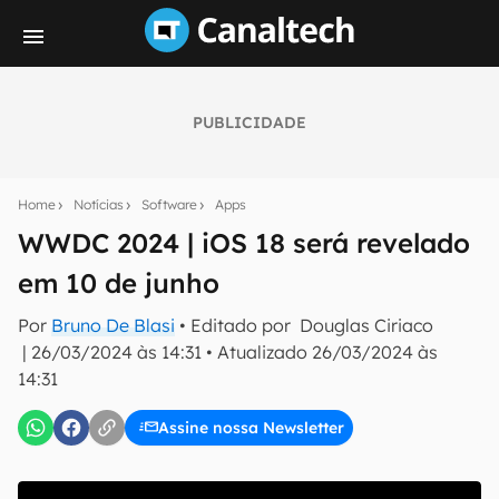
PUBLICIDADE
Seu resumo inteligente do mundo tech!
Assine a newsletter do Canaltech e receba
Home
Notícias
Software
Apps
notícias e reviews sobre tecnologia em primeira
mão.
WWDC 2024 | iOS 18 será revelado
em 10 de junho
E-mail
Por
Bruno De Blasi
• Editado por
Douglas Ciriaco
|
26/03/2024 às 14:31
•
Atualizado
26/03/2024 às
14:31
inscreva-se
Assine nossa Newsletter
Confirmo que li, aceito e concordo com os
Termos de
Uso e Política de Privacidade do Canaltech.