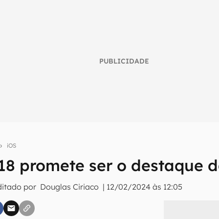
PUBLICIDADE
iOS
umo inteligente do mundo tech!
 18 promete ser o destaque
tter do Canaltech e receba notícias e reviews sobre tecnologia 
ditado por
Douglas Ciriaco
|
12/02/2024 às 12:05