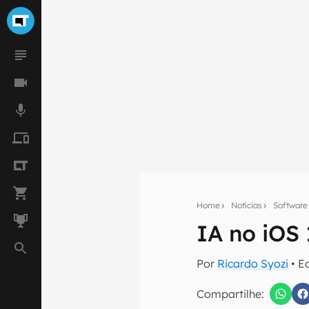
Home
Notícias
Software
Seu res
IA no iOS
Assine a newsle
mão.
Por
Ricardo Syozi
• E
E-mail
Compartilhe: