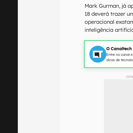
Mark Gurman, já a
18 deverá trazer u
operacional exata
inteligência artific
O Canaltech
Entre no canal 
dicas de tecnol
CON