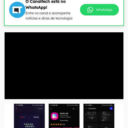
O Canaltech está no
WhatsApp!
WhatsApp
Entre no canal e acompanhe
notícias e dicas de tecnologia
00:00
/
21:11