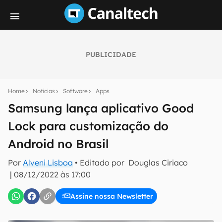
PUBLICIDADE
Seu resumo inteligente do mundo tech!
Assine a newsletter do Canaltech e receba
Home
Notícias
Software
Apps
notícias e reviews sobre tecnologia em primeira
mão.
Samsung lança aplicativo Good
Lock para customização do
E-mail
Android no Brasil
Por
Alveni Lisboa
• Editado por
Douglas Ciriaco
inscreva-se
|
08/12/2022 às 17:00
Assine nossa Newsletter
Confirmo que li, aceito e concordo com os
Termos de
Uso e Política de Privacidade do Canaltech.