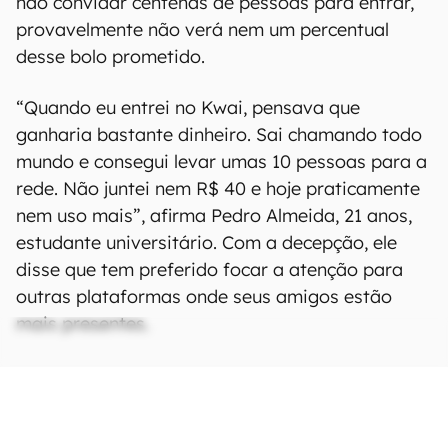
não convidar centenas de pessoas para entrar,
provavelmente não verá nem um percentual
desse bolo prometido.
“Quando eu entrei no Kwai, pensava que
ganharia bastante dinheiro. Sai chamando todo
mundo e consegui levar umas 10 pessoas para a
rede. Não juntei nem R$ 40 e hoje praticamente
nem uso mais”, afirma Pedro Almeida, 21 anos,
estudante universitário. Com a decepção, ele
disse que tem preferido focar a atenção para
outras plataformas onde seus amigos estão
mais presentes.
A estudante Joana Garcia, 17 anos, diz que
recebeu o convite de um amigo e viu como uma
oportunidade de juntar uma poupança durante a