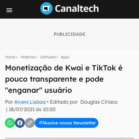
PUBLICIDADE
Seu resumo inteligente do mundo tech!
Assine a newsletter do Canaltech e receba
Home
Matérias
Software
Apps
notícias e reviews sobre tecnologia em primeira
mão.
Monetização de Kwai e TikTok é
pouco transparente e pode
E-mail
"enganar" usuário
Por
Alveni Lisboa
• Editado por
Douglas Ciriaco
inscreva-se
|
18/07/2021 às 10:00
Assine nossa Newsletter
Confirmo que li, aceito e concordo com os
Termos de
Uso e Política de Privacidade do Canaltech.