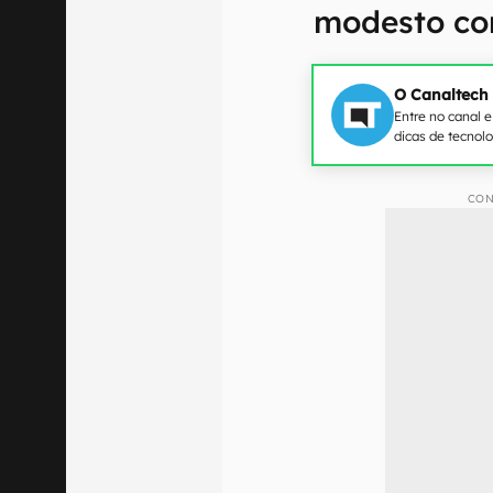
modesto co
O Canaltech
Entre no canal 
dicas de tecnol
CON