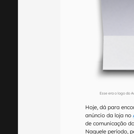
Esse era o logo do
Hoje, dá para enco
anúncio da loja no
de comunicação do
Naquele período, p