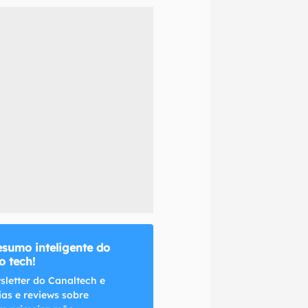
naltech.
esumo inteligente do
 tech!
sletter do Canaltech e
ias e reviews sobre