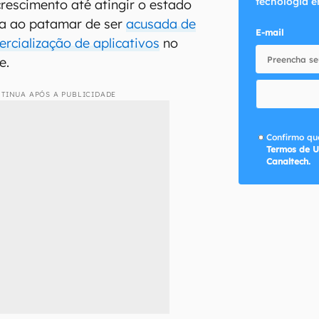
tecnologia e
rescimento até atingir o estado
ga ao patamar de ser
acusada de
E-mail
rcialização de aplicativos
no
e.
TINUA APÓS A PUBLICIDADE
Confirmo que
Termos de U
Canaltech.