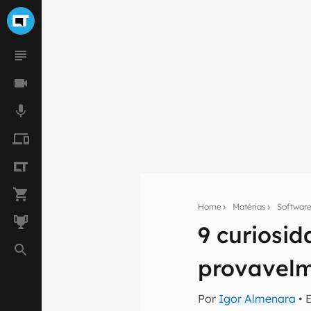
Home
Matérias
Softwar
9 curiosi
Seu res
provavelm
Assine a newsle
mão.
Por
Igor Almenara
• 