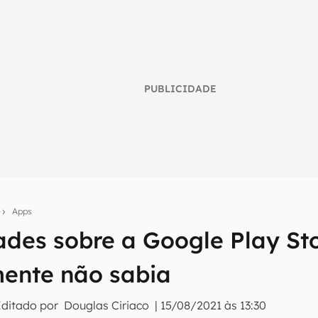
PUBLICIDADE
e
Apps
dades sobre a Google Play St
umo inteligente do mundo tech!
ente não sabia
tter do Canaltech e receba notícias e reviews sobre tecnologia 
Editado por
Douglas Ciriaco
|
15/08/2021 às 13:30