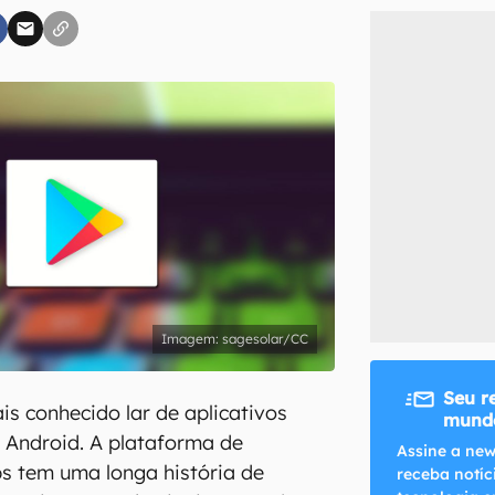
inscreva-se
li, aceito e concordo com os
Termos de Uso e Política de Privacidade do Ca
sagesolar/CC
Seu r
is conhecido lar de aplicativos
mundo
 Android. A plataforma de
Assine a new
ps tem uma longa história de
receba notíc