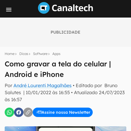
PUBLICIDADE
Seu resumo inteligente do mundo tech!
Assine a newsletter do Canaltech e receba
Home
Dicas
Software
Apps
notícias e reviews sobre tecnologia em primeira
mão.
Como gravar a tela do celular |
Android e iPhone
E-mail
Por
André Lourenti Magalhães
• Editado por
Bruno
Salutes
|
10/01/2022 às 16:55
•
Atualizado
24/07/2023
às 16:57
inscreva-se
Assine nossa Newsletter
Confirmo que li, aceito e concordo com os
Termos de
Uso e Política de Privacidade do Canaltech.