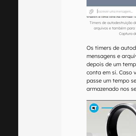
Timers de autodestruição 
arquivos e também para 
Captura d
Os timers de autod
mensagens e arqui
depois de um temp
conta em si. Caso 
passe um tempo se
armazenado nos se