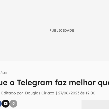
PUBLICIDADE
Apps
que o Telegram faz melhor q
umo inteligente do mundo tech!
 Editado por
Douglas Ciriaco
|
27/08/2023 às 12:00
tter do Canaltech e receba notícias e reviews sobre tecnologia 