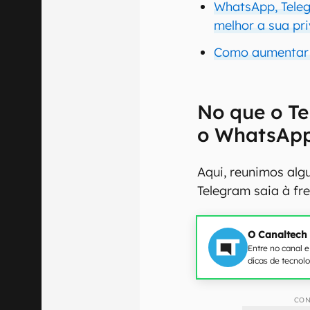
WhatsApp, Teleg
melhor a sua pr
Como aumentar 
No que o T
o WhatsAp
Aqui, reunimos alg
Telegram saia à fre
O Canaltech
Entre no canal 
dicas de tecnol
CON