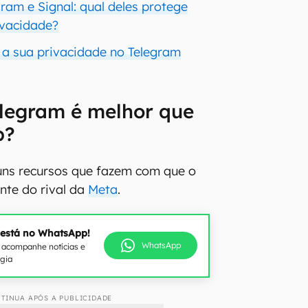
ram e Signal: qual deles protege
ivacidade?
a sua privacidade no Telegram
elegram é melhor que
p?
uns recursos que fazem com que o
nte do rival da
Meta
.
 está no WhatsApp!
WhatsApp
e acompanhe notícias e
ogia
TINUA APÓS A PUBLICIDADE