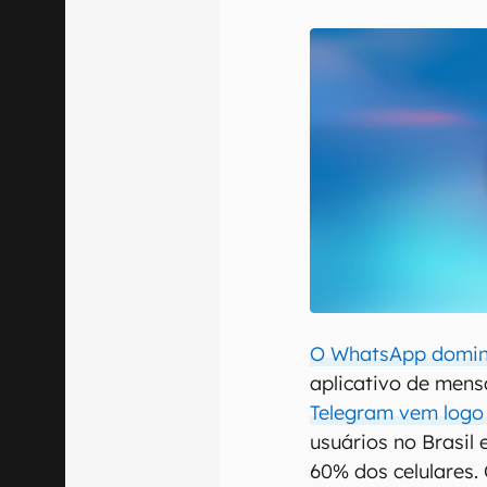
E-mail
Confirmo que 
O WhatsApp domin
aplicativo de mens
Telegram vem logo
usuários no Brasil
60% dos celulares.