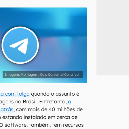
inscreva-se
li, aceito e concordo com os
Termos de Uso e Política de Privacidade do Ca
Montagem: Caio Carvalho/Canaltech
a com folga
quando o assunto é
agens no Brasil. Entretanto,
o
 atrás
, com mais de 40 milhões de
 e estando instalado em cerca de
 O software, também, tem recursos