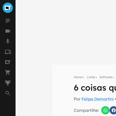
Home
Listas
Software
6 coisas 
Seu res
Por
Felipe Demartini
•
Assine a newsle
mão.
Compartilhe: