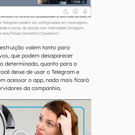
do Telegram podem ser configurados em mensagens,
toda a conta, de acordo com inatividade (Imagem:
e tela/Felipe Demartini/Canaltech)
estruição valem tanto para
vos, que podem desaparecer
o determinado, quanto para a
você deixe de usar o Telegram e
m acessar o app, nada mais ficará
rvidores da companhia.