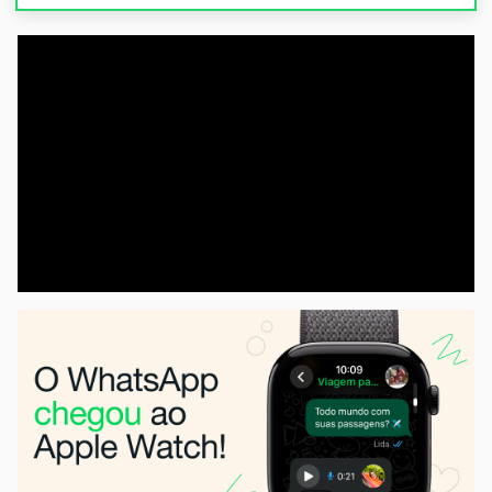
00:00
/
21:11