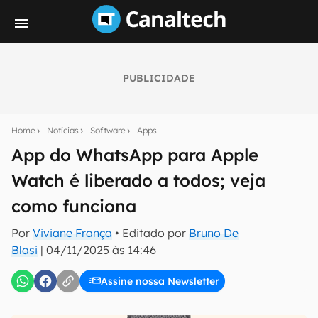
PUBLICIDADE
Seu resumo inteligente do mundo tech!
Assine a newsletter do Canaltech e receba
Home
Notícias
Software
Apps
notícias e reviews sobre tecnologia em primeira
mão.
App do WhatsApp para Apple
Watch é liberado a todos; veja
E-mail
como funciona
Por
Viviane França
• Editado por
Bruno De
inscreva-se
Blasi
|
04/11/2025 às 14:46
Assine nossa Newsletter
Confirmo que li, aceito e concordo com os
Termos de
Uso e Política de Privacidade do Canaltech.