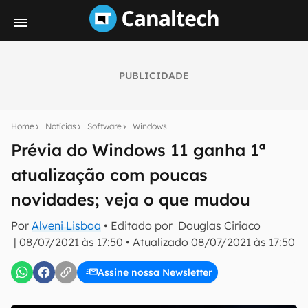
PUBLICIDADE
Seu resumo inteligente do mundo tech!
Assine a newsletter do Canaltech e receba
Home
Notícias
Software
Windows
notícias e reviews sobre tecnologia em primeira
mão.
Prévia do Windows 11 ganha 1ª
atualização com poucas
E-mail
novidades; veja o que mudou
Por
Alveni Lisboa
• Editado por
Douglas Ciriaco
inscreva-se
|
08/07/2021 às 17:50
•
Atualizado
08/07/2021 às 17:50
Assine nossa Newsletter
Confirmo que li, aceito e concordo com os
Termos de
Uso e Política de Privacidade do Canaltech.