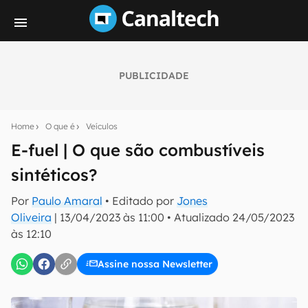
PUBLICIDADE
Seu resumo inteligente do mundo tech!
Assine a newsletter do Canaltech e receba
Home
O que é
Veículos
notícias e reviews sobre tecnologia em primeira
mão.
E-fuel | O que são combustíveis
sintéticos?
E-mail
Por
Paulo Amaral
• Editado por
Jones
Oliveira
|
13/04/2023 às 11:00
•
Atualizado
24/05/2023
às 12:10
inscreva-se
Assine nossa Newsletter
Confirmo que li, aceito e concordo com os
Termos de
Uso e Política de Privacidade do Canaltech.