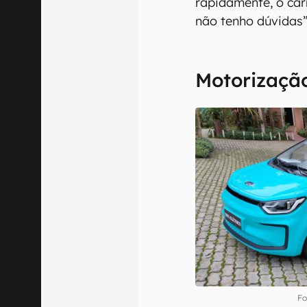
rapidamente, o carr
não tenho dúvidas”
Motorizaçã
Fo