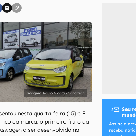
inscreva-se
li, aceito e concordo com os
Termos de Uso e Política de Privacidade do Ca
Paulo Amaral/Canaltech
Seu r
entou nesta quarta-feira (15) o E-
mundo
trico da marca, o primeiro fruto da
Assine a new
kswagen a ser desenvolvido na
receba notíc