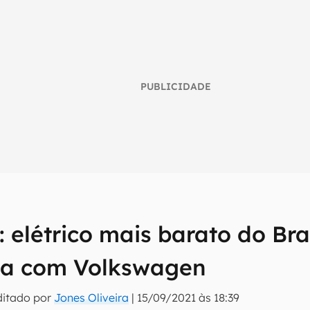
PUBLICIDADE
 elétrico mais barato do Bras
umo inteligente do mundo tech!
ia com Volkswagen
tter do Canaltech e receba notícias e reviews sobre tecnologia 
ditado por
Jones Oliveira
|
15/09/2021 às 18:39