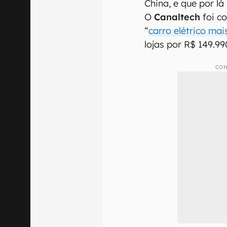
China, e que por lá
O
Canaltech
foi c
“
carro elétrico mai
lojas por R$ 149.99
CON