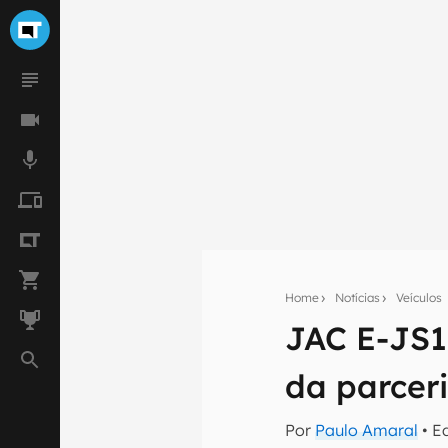
Home
Notícias
Veículos
JAC E-JS1:
Seu res
da parcer
Assine a newsle
mão.
Por
Paulo Amaral
• E