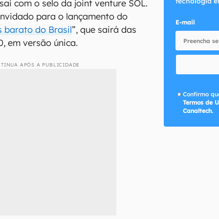
tecnologia e
 sai com o selo da joint venture SOL.
onvidado para o lançamento do
E-mail
s barato do Brasil
”, que sairá das
0, em versão única.
TINUA APÓS A PUBLICIDADE
Confirmo que
Termos de U
Canaltech.