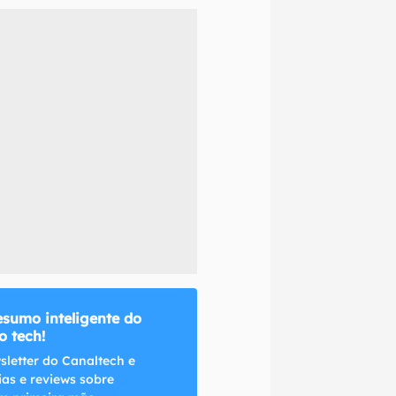
naltech.
esumo inteligente do
 tech!
sletter do Canaltech e
ias e reviews sobre