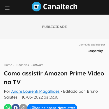
PUBLICIDADE
Seu resumo inteligente do mundo tech!
Assine a newsletter do Canaltech e receba
Conteúdo apoiado por
notícias e reviews sobre tecnologia em primeira
mão.
E-mail
Home
Tutoriais
Software
Como assistir Amazon Prime Video
na TV
inscreva-se
Por
André Lourenti Magalhães
• Editado por
Bruno
Salutes
|
10/03/2022 às 16:30
Confirmo que li, aceito e concordo com os
Termos de
Uso e Política de Privacidade do Canaltech.
Assine nossa Newsletter